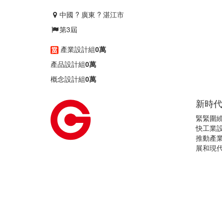
中國 ? 廣東 ? 湛江市
第
3
屆
產業設計組
0萬
產品設計組
0萬
概念設計組
0萬
新時代
緊緊圍
快工業
推動產
展和現