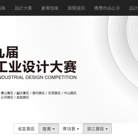
列表
設計大賽
參賽指南
新聞資訊
獲獎作品公示
設
省直賽區
復賽
專項賽
湛江賽區