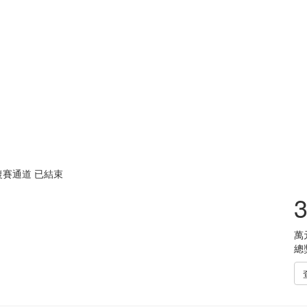
復賽通道
已結束
3
萬
總