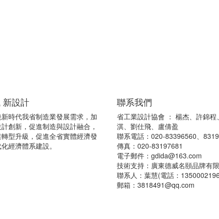
 新設計
聯系我們
繞新時代我省制造業發展需求，加
省工業設計協會 ： 楊杰、許錦程
設計創新，促進制造與設計融合，
淇、劉仕飛、盧倩盈
業轉型升級，促進全省實體經濟發
聯系電話：020-83396560、8319
代化經濟體系建設。
傳真：020-83197681
電子郵件：
gdida@163.com
技術支持：廣東德威名頤品牌有
聯系人：葉慧(電話：1350002196
郵箱：3818491@qq.com