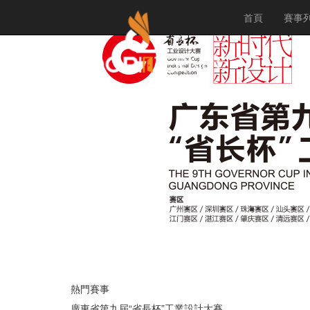
首頁
賽事
熱門賽事
廣東省第九屆“省長杯”工業設計大賽